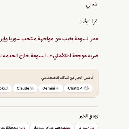
الأهلي.
اقرأ أيضًا:
عمر السومة يغيب عن مواجهة منتخب سوريا وإيرا
ضربة موجعة لـ«الأهلي».. السومة خارج الخدمة 
ناقش الخبر مع الذكاء الاصطناعي
ok
Claude
Gemini
ChatGPT
وَرَد في الخبر
سوريا
عمر جهاد السومة
محافظة دير ا
مكان
شخصية
مكان