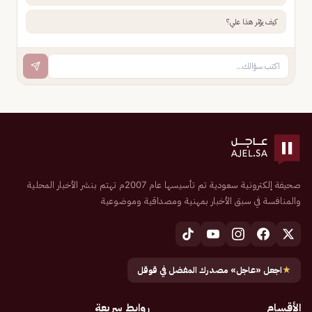
كيف يؤثر هذا علي؟
صحيفة إلكترونية سعودية تم تأسيسها عام 2007م تهتم بنشر الأخبار المحلية
والمنافسة في سبق الأخبار بمهنية ومصداقية وموضوعية
★
اجعل «عاجل» مصدرك المفضل في قوقل
الأقسام
روابط سريعة