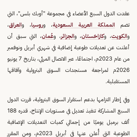
عقدت الدول السبع الأعضاء في مجموعة "أوبك بلس"، التي
تضم
المملكة العربية السعودية
، و
روسيا
، و
العراق
،
و
الكويت
، و
كازاخستان
، و
الجزائر
، و
عُمان
، التي سبق أن
أعلنت عن تعديلات طوعية إضافية في شهري أبريل ونوفمبر
من عام 2023م، اجتماعًا، عبر الاتصال المرئي، بتاريخ 7 يونيو
2026م لمراجعة مستجدات السوق البترولية وآفاقها
المستقبلية.
وفي إطار التزامها بدعم استقرار السوق البترولية، قررت الدول
السبع المشاركة تنفيذ تعديل في مستويات الإنتاج، قدره 188
ألف برميل يوميًا من إجمالي كميات التعديلات الإضافية
الطوعية التي أُعلن عنها في أبريل 2023م، ومن المقرر