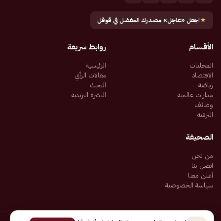
★
اجعل «عاجل» مصدرك المفضل في قوقل
الأقسام
روابط سريعة
المحليات
الرئيسية
الاقتصاد
مقالات الرأي
رياضة
البحث
مدارات عالمية
النشرة البريدية
وظائف
الترفيه
الصحيفة
من نحن
اتصل بنا
أعلن معنا
سياسة الخصوصية