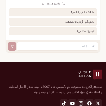
اسأل ما تريد عن هذا الخبر
ما الفكرة الرئيسية للخبر؟
ما هي أبرز الأرقام والإحصاءات؟
كيف يؤثر هذا علي؟
صحيفة إلكترونية سعودية تم تأسيسها عام 2007م تهتم بنشر الأخبار المحلية
والمنافسة في سبق الأخبار بمهنية ومصداقية وموضوعية