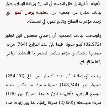
الأعوام الأخيرة، في ظل التوسع في المزارع وزيادة الإنتاج، وفق
بيانات صادرة عن جمعية البن التعاونية ب
رجال ألمع
، التي
ترصد مؤشرات القطاع وتتابع تطوره في المنطقة.
وأوضحت بيانات الجمعية أن إجمالي محصول البن تجاوز
(82,972) كيلو سنويًا، فيما بلغ عدد المزارع (764) مزرعة
جميعها منتجة، في مؤشر يعكس استمرارية النشاط الزراعي
وكفاءة الإنتاج.
وبيّنت الإحصائية أن عدد أشجار البن بلغ (254,101)
شجرة، منها (143,744) شجرة مثمرة، ما يعكس حجم
التوسع الزراعي، وأظهرت تنوع طبيعة المزارع بين (178)
مزرعة منبسطة و(2,656) مدرجًا زراعيًا، بما يبرز ارتباط هذه