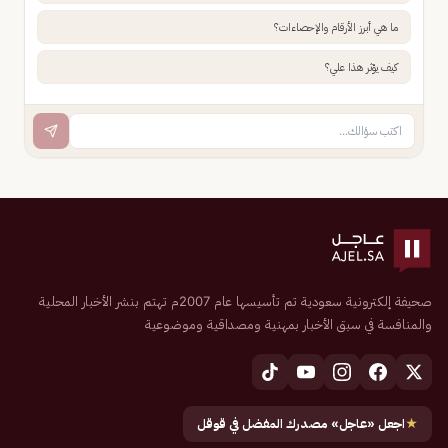
ما هي أبرز الأرقام والإحصاءات؟
كيف يؤثر هذا علي؟
صحيفة إلكترونية سعودية تم تأسيسها عام 2007م تهتم بنشر الأخبار المحلية
والمنافسة في سبق الأخبار بمهنية ومصداقية وموضوعية
★
اجعل «عاجل» مصدرك المفضل في قوقل