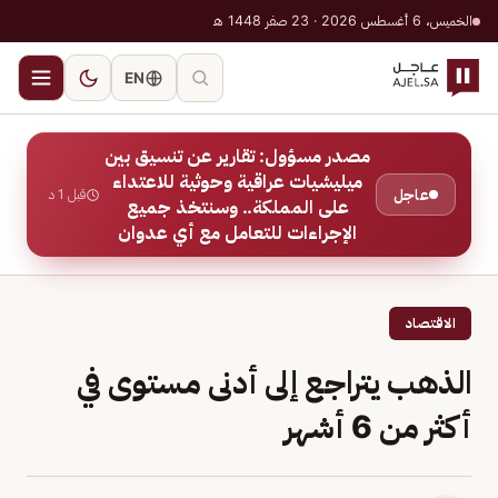
الخميس، 6 أغسطس 2026 · 23 صفر 1448 هـ
EN
مصدر مسؤول: تقارير عن تنسيق بين
ميليشيات عراقية وحوثية للاعتداء
عاجل
قبل 1 د
على المملكة.. وسنتخذ جميع
الإجراءات للتعامل مع أي عدوان
الاقتصاد
الذهب يتراجع إلى أدنى مستوى في
أكثر من 6 أشهر