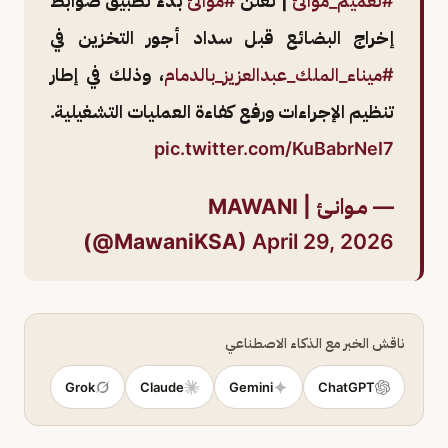
#تعميم_موانئ
| تعلن
#موانئ
بدء تطبيق ضوابط
إخراج البضائع قبل سداد أجور التخزين في
#ميناء_الملك_عبدالعزيز_بالدمام
، وذلك في إطار
تنظيم الإجراءات ورفع كفاءة العمليات التشغيلية.
pic.twitter.com/KuBabrNeI7
— مـوانـئ | MAWANI
(@MawaniKSA)
April 29, 2026
ناقش الخبر مع الذكاء الاصطناعي
Grok
Claude
Gemini
ChatGPT