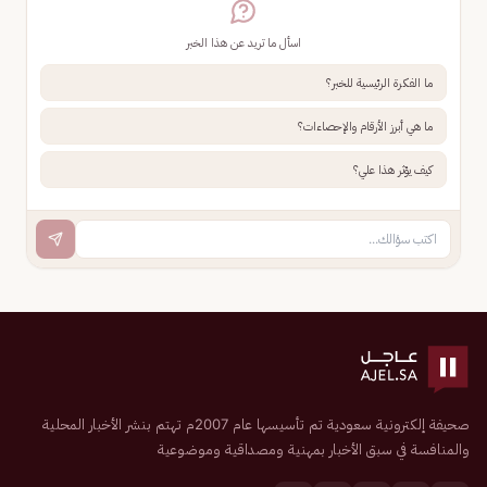
اسأل ما تريد عن هذا الخبر
ما الفكرة الرئيسية للخبر؟
ما هي أبرز الأرقام والإحصاءات؟
كيف يؤثر هذا علي؟
صحيفة إلكترونية سعودية تم تأسيسها عام 2007م تهتم بنشر الأخبار المحلية
والمنافسة في سبق الأخبار بمهنية ومصداقية وموضوعية