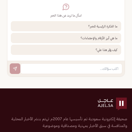
اسأل ما تريد عن هذا الخبر
ما الفكرة الرئيسية للخبر؟
ما هي أبرز الأرقام والإحصاءات؟
كيف يؤثر هذا علي؟
صحيفة إلكترونية سعودية تم تأسيسها عام 2007م تهتم بنشر الأخبار المحلية
والمنافسة في سبق الأخبار بمهنية ومصداقية وموضوعية