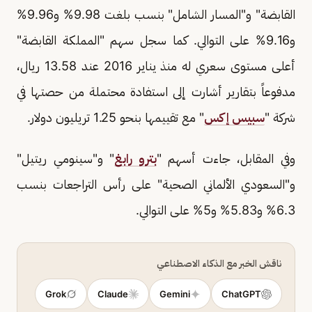
القابضة" و"المسار الشامل" بنسب بلغت 9.98% و9.96%
و9.16% على التوالي. كما سجل سهم "المملكة القابضة"
أعلى مستوى سعري له منذ يناير 2016 عند 13.58 ريال،
مدفوعاً بتقارير أشارت إلى استفادة محتملة من حصتها في
شركة "
سبيس إكس
" مع تقييمها بنحو 1.25 تريليون دولار.
وفي المقابل، جاءت أسهم "
بترو رابغ
" و"سينومي ريتيل"
و"السعودي الألماني الصحية" على رأس التراجعات بنسب
6.3% و5.83% و5% على التوالي.
ناقش الخبر مع الذكاء الاصطناعي
Grok
Claude
Gemini
ChatGPT