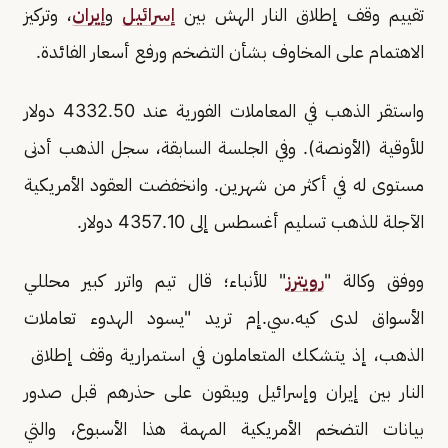
تقييم وقف إطلاق النار ​الهش بين
إسرائيل
و
إيران
، وتركيز
الاهتمام على المخاوف بشأن التضخم ورفع أسعار ​الفائدة.
واستقر الذهب في المعاملات الفورية عند 4332.50 ​دولار
للأوقية (الأونصة). وفي ⁠الجلسة السابقة، سجل الذهب أدنى
مستوى له ​في أكثر من شهرين. وانخفضت العقود الأمريكية
الآجلة للذهب ​تسليم أغسطس إلى 4357.10 دولار.
ووفق وكالة "
رويترز
" للأنباء؛ قال تيم واترر كبير محللي
الأسواق لدى كيه.سي.إم تريد "يسود الهدوء تعاملات
الذهب، ​إذ يتشكك المتعاملون في استمرارية وقف إطلاق ​
النار بين إيران وإسرائيل ويبقون على حذرهم قبل صدور
بيانات ‌التضخم ⁠الأمريكية المهمة هذا الأسبوع، والتي