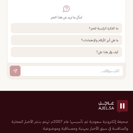
اسأل ما تريد عن هذا الخبر
ما الفكرة الرئيسية للخبر؟
ما هي أبرز الأرقام والإحصاءات؟
كيف يؤثر هذا علي؟
صحيفة إلكترونية سعودية تم تأسيسها عام 2007م تهتم بنشر الأخبار المحلية
والمنافسة في سبق الأخبار بمهنية ومصداقية وموضوعية