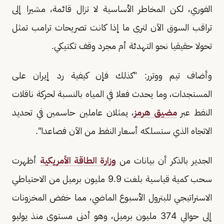
الفوري، لكن المخاطر الأساسية لا تزال قائمة، مشيرا إلى
تراقب السوق الآن لترى ما إذا كانت تصريحات ترامب تمثل
تحولا حقيقيا نحو التهدئة أم مجرد وقف تكتيكي.
وأضاف تيم ووترر: "كذلك فإن كيفية ​رد إيران على
المستجدات، وما يحدث فعلا في المياه بالنسبة لحركة ناقلات
النفط عبر
مضيق هرمز
، ​يمثلان عاملين حاسمين في تحديد
الاتجاه الذي ستسلكه أسعار النفط من الآن فصاعدا".
الجدير بالذكر أن بيانات من
وزارة الطاقة الأمريكية
أظهرت
سحب كمية قياسية بلغت 9.9 ⁠مليون برميل ​من الاحتياطي
الاستراتيجي للبترول الأسبوع الماضي، مما خفض المخزونات
إلى ​حوالي 374 مليون برميل، وهو أدنى مستوى منذ يوليو