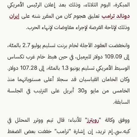
المبكرة، اليوم الثلاثاء، وذلك بعد إعلان الرئيس الأمريكي
دونالد ترامب
تعليق هجوم كان من المقرر شنه على
إيران
​
وذلك لإتاحة الفرصة لإجراء مفاوضات لإنهاء الحرب.
وانخفضت العقود الآجلة لخام برنت تسليم يوليو 2.7 بالمئة،
إلى 109.09 دولار للبرميل، في حين هبط خام غرب تكساس
الوسيط الأمريكي تسليم يونيو 1.3 بالمئة، إلى 107.28 دولار.
وكان الخامان القياسيان قد سجلا ​أعلى مستوياتهما منذ
الخامس من مايو و30 أبريل على الترتيب في الجلسة
السابقة.
ووفق وكالة "
رويترز
" للأنباء؛ قال تيم ووترر المحلل في
كيه.سي.إم تريد، إن إشارة "ترامب" خففت بعض الضغط