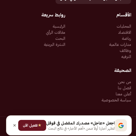
الأقسام
روابط سريعة
المحليات
الرئيسية
الاقتصاد
مقالات الرأي
رياضة
البحث
مدارات عالمية
النشرة البريدية
وظائف
الترفيه
الصحيفة
من نحن
اتصل بنا
أعلن معنا
سياسة الخصوصية
اجعل «عاجل» مصدرك المفضل في قوقل
★
جميع الحقوق محفوظة لـ شركة إيجاز للنشر الإلكتروني المالكة لصحيفة عاجل
تفعيل الآن
لتظهر أخبارنا أولاً ضمن «أهم الأخبار» في نتائج البحث
سياسة الخصوصية
شروط الاستخدام