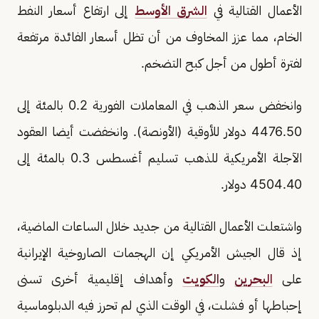
الأعمال القتالية في
الشرق الأوسط
إلى ارتفاع أسعار النفط
الخام، مما عزز ​المخاوف من أن تظل أسعار الفائدة مرتفعة
لفترة أطول من ‌أجل كبح التضخم.
وانخفض سعر الذهب في المعاملات الفورية 0.2 بالمئة إلى
4476.50 دولار للأوقية (الأونصة). وانخفضت أيضا العقود
الآجلة الأمريكية للذهب تسليم أغسطس ​0.3 بالمئة إلى
4504.40 دولار.
واشتعلت الأعمال القتالية ​من جديد خلال الساعات الماضية،
إذ قال الجيش الأمريكي إن الهجمات الصاروخية ⁠الإيرانية
على
البحرين
و
الكويت
وأهداف إقليمية أخرى تسنى
إحباطها أو فشلت، ​في الوقت الذي لم تحرز فيه الدبلوماسية