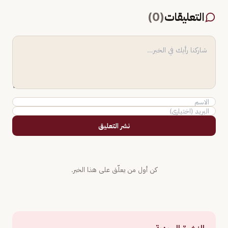
التعليقات
(
0
)
نشر التعليق
كن أول من يعلّق على هذا الخبر.