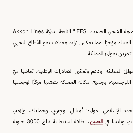
) عن إضافة خدمة الشحن الجديدة "FES " التابعة لشركة Akkon Lines
ميناء مؤخرًا، مما يعكس تزايد معدلات نمو القطاع البحري
ستثمرين بموانئ المملكة.
وانئ المملكة، ودعم وتمكين الصادرات الوطنية، تماشيًا مع
للوجستية، بترسيخ مكانة المملكة بصفتها مركزًا لوجستيًا
الإسلامي بموانئ: أمبارلي، وجِبزي، وجمليك، وإزمير،
بو، ونانشا في
الصين
، بطاقة استيعابية تبلغ 3000 حاوية