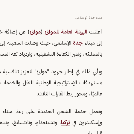
ميناء جدة الإسلامي
أعلنت
الهيئة العامة للموانئ
(
موانئ
إلى ميناء
جدة
الإسلامي، حيث وصلت السفينة إلى ال
بالمملكة، وتميز الكفاءة التشغيلية، وازدياد ثقة الم
ويأتي ذلك في إطار جهود "موانئ" لتعزيز تنافسية م
مستهدفات الإستراتيجية الوطنية للنقل والخدمات ا
عالميًا، ومحور ربط القارات الثلاث.
وتعمل خدمة الشحن الجديدة على ربط ميناء جدة 
وإسكندرون في
تركيا
، وتشينغداو، وتايتسانغ، ونينغ
قياسية.