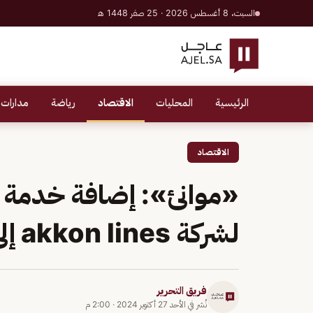
السبت، 8 أغسطس 2026 · 25 صفر 1448 هـ
الرئيسية
المحليات
الاقتصاد
رياضة
مدارات 
الاقتصاد
لشركة akkon lines إلى ميناء جدة الإسلامي
فريق التحرير
نُشر في
الأحد 27 أكتوبر 2024
·
2:00 م