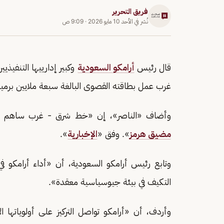
فريق التحرير
نُشر في
الأحد 10 مايو 2026
·
9:09 ص
قال رئيس
أرامكو السعودية
وكبير إدارييها التنفيذ
غرب عمل بطاقته القصوى البالغة سبعة ملايين برميل 
وأضاف «الناصر»، إن «خط شرق - غرب ساهم في ت
مضيق هرمز
». وفق «
الإخبارية
».
وتابع رئيس أرامكو السعودية، أن «أداء أرامكو ف
التكيف في بيئة جيوسياسية معقدة».
وأردف، أن «أرامكو تواصل التركيز على أولوياتها ال