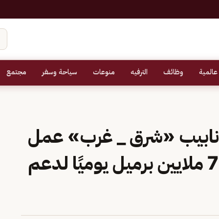
عالمية
وظائف
الترفيه
منوعات
سياحة وسفر
مجتمع
أنابيب «شرق _ غرب» عمل
بطاقته القصوى البالغة 7 ملايين برميل يوميًا لدعم