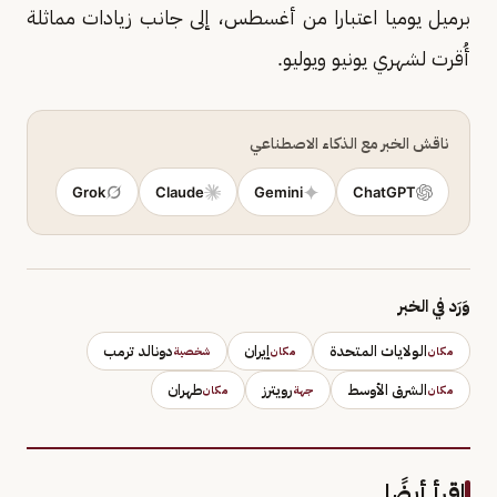
برميل يوميا اعتبارا من أغسطس، إلى جانب زيادات مماثلة
أُقرت لشهري يونيو ويوليو.
ناقش الخبر مع الذكاء الاصطناعي
Grok
Claude
Gemini
ChatGPT
وَرَد في الخبر
الولايات المتحدة
إيران
دونالد ترمب
مكان
مكان
شخصية
الشرق الأوسط
رويترز
طهران
مكان
جهة
مكان
اقرأ أيضًا