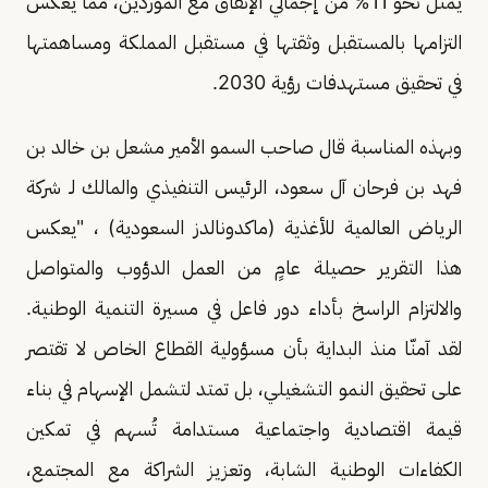
يمثل نحو 11% من إجمالي الإنفاق مع الموردين، مما يعكس
التزامها بالمستقبل وثقتها في مستقبل المملكة ومساهمتها
في تحقيق مستهدفات رؤية 2030.
وبهذه المناسبة قال صاحب السمو الأمير مشعل بن خالد بن
فهد بن فرحان آل سعود، الرئيس التنفيذي والمالك لـ شركة
الرياض العالمية للأغذية (ماكدونالدز السعودية) ، "يعكس
هذا التقرير حصيلة عامٍ من العمل الدؤوب والمتواصل
والالتزام الراسخ بأداء دور فاعل في مسيرة التنمية الوطنية.
لقد آمنّا منذ البداية بأن مسؤولية القطاع الخاص لا تقتصر
على تحقيق النمو التشغيلي، بل تمتد لتشمل الإسهام في بناء
قيمة اقتصادية واجتماعية مستدامة تُسهم في تمكين
الكفاءات الوطنية الشابة، وتعزيز الشراكة مع المجتمع،