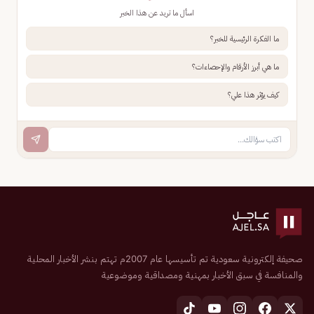
اسأل ما تريد عن هذا الخبر
ما الفكرة الرئيسية للخبر؟
ما هي أبرز الأرقام والإحصاءات؟
كيف يؤثر هذا علي؟
صحيفة إلكترونية سعودية تم تأسيسها عام 2007م تهتم بنشر الأخبار المحلية
والمنافسة في سبق الأخبار بمهنية ومصداقية وموضوعية