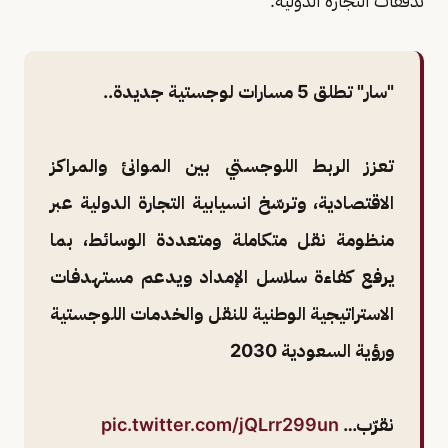
تدفقات التجارة الدولية.
"سار" تطلق 5 مسارات لوجستية جديدة..
تعزز الربط اللوجستي بين الموانئ والمراكز
الاقتصادية، وترسّخ انسيابية التجارة الدولية عبر
منظومة نقل متكاملة ومتعددة الوسائط، بما
يرفع كفاءة سلاسل الإمداد ويدعم مستهدفات
الاستراتيجية الوطنية للنقل والخدمات اللوجستية
ورؤية السعودية 2030
نقرّب…
pic.twitter.com/jQLrr299un