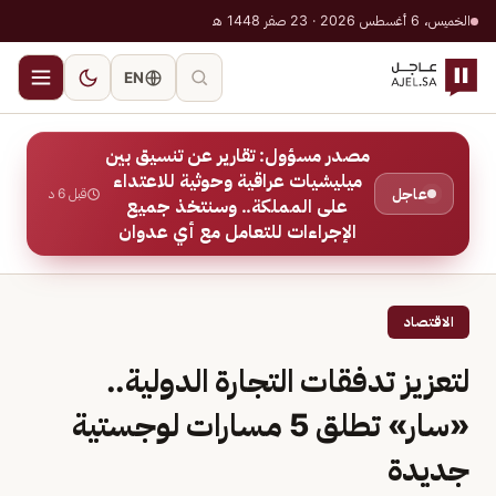
الخميس، 6 أغسطس 2026 · 23 صفر 1448 هـ
EN
مصدر مسؤول: تقارير عن تنسيق بين
ميليشيات عراقية وحوثية للاعتداء
عاجل
قبل 6 د
على المملكة.. وسنتخذ جميع
الإجراءات للتعامل مع أي عدوان
الاقتصاد
لتعزيز تدفقات التجارة الدولية..
«سار» تطلق 5 مسارات لوجستية
جديدة