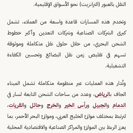
النقل بالعبور (الترانزيت) نحو الأسواق الإقليمية.
وتخدم هذه المسارات قاعدة واسعة من العملاء، تشمل
كبرى الشركات الصناعية وشركات التعدين وأكبر خطوط
الشحن البحري، من خلال حلول نقل متكاملة وموثوقة
تسهم في تقليص زمن نقل البضائع وتحسين الكفاءة
التشغيلية.
وتُدار هذه العمليات عبر منظومة متكاملة تشمل الميناء
الجاف ب
الرياض
، وعدد من ساحات الشحن التابعة لسار في
الدمام
و
الجبيل
و
رأس الخير
و
الخرج
و
حائل
و
القريات
،
لترتبط بمختلف موانئ الخليج العربي، وموانئ البحر الأحمر، بما
يعزز الربط بين الموانئ والمراكز الصناعية والاقتصادية المحلية