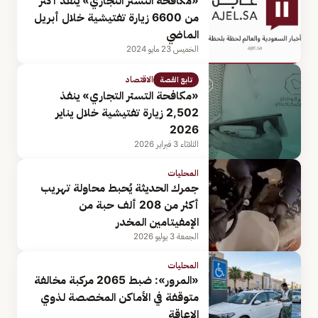
«مكافحة التستر التجاري» ينفذ أكثر
من 6600 زيارة تفتيشية خلال أبريل
الماضي
الخميس 23 مايو 2024
الاقتصاد
تابع القصة
«مكافحة التستر التجاري» ينفذ
2,502 زيارة تفتيشية خلال يناير
2026
الثلاثاء 3 فبراير 2026
المحليات
جمرك الحديثة يُحبط محاولة تهريب
أكثر من 208 ألف حبة من
الإمفيتامين المخدر
الجمعة 3 يوليو 2026
المحليات
«المرور»: ضبط 2065 مركبة مخالفة
متوقفة في الأماكن المخصصة لذوي
الإعاقة