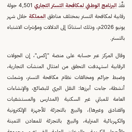
نفَّذ
البرنامج الوطني لمكافحة التستر التجاري
4,501 جولة
رقابية لمكافحة التستر بمختلف مناطق
المملكة
خلال شهر
يونيو 2026م، وذلك استنادًا إلى الدلالات ومؤشرات الاشتباه
بالتستر.
وقال المركز عبر حسابه على منصة "إكس"، إن الجولات
الرقابية استهدفت التحقق من امتثال المنشآت التجارية،
وضبط جرائم ومخالفات نظام مكافحة التستر، وشملت
أنشطة، جاءت أبرزها: النقل البري للبضائع، والإنشاءات
العامة للمباني غير السكنية (المدارس والمستشفيات
والفنادق وغيرها)، والبيع بالتجزئة للأجهزة الإلكترونية
والكهربائية المنزلية، والبيع بالتجزئة للمعادن الثمينة
والأحجار الكريمة، والمخازن العامة التي تضم مجموعة