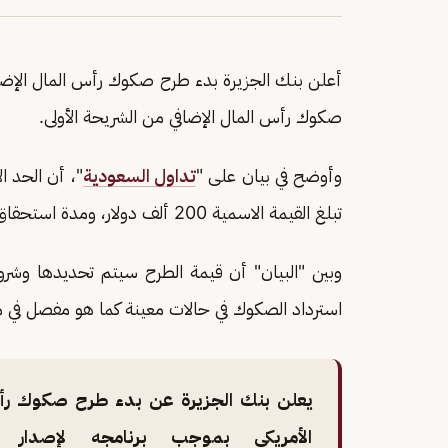
أعلن بنك الجزيرة بدء طرح صكوك رأس المال الإضافي
صكوك رأس المال الإضافي من الشريحة الأولى.
وأوضح في بيان على "
تداول السعودية
تبلغ القيمة الاسمية 200 ألف دولار، ومدة استحقاق (الصك/ السند) دائمة، قابلة للاسترداد بعد 5 سنوات.
وبين "البيان" أن قيمة الطرح سيتم تحديدها وشر
استرداد الصكوك في حالات معينة كما هو مفصل في م
يعلن بنك الجزيرة عن بدء طرح صكوك رأس ا
الأمريكي بموجب برنامجه لإصدار