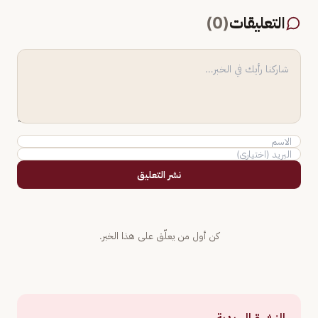
التعليقات
(
0
)
نشر التعليق
كن أول من يعلّق على هذا الخبر.