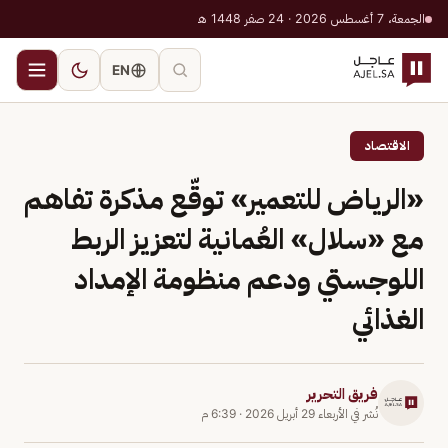
الجمعة، 7 أغسطس 2026 · 24 صفر 1448 هـ
EN
الاقتصاد
«الرياض للتعمير» توقّع مذكرة تفاهم
مع «سلال» العُمانية لتعزيز الربط
اللوجستي ودعم منظومة الإمداد
الغذائي
فريق التحرير
نُشر في
الأربعاء 29 أبريل 2026
·
6:39 م