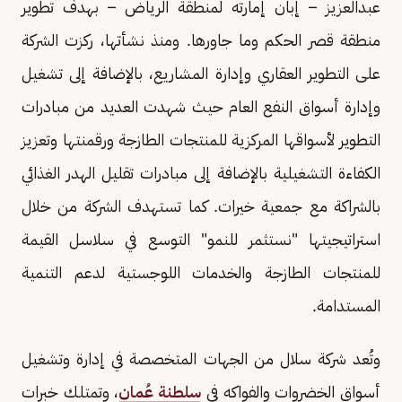
عبدالعزيز – إبان إمارته لمنطقة الرياض – بهدف تطوير
منطقة قصر الحكم وما جاورها. ومنذ نشأتها، ركزت الشركة
على التطوير العقاري وإدارة المشاريع، بالإضافة إلى تشغيل
وإدارة أسواق النفع العام حيث شهدت العديد من مبادرات
التطوير لأسواقها المركزية للمنتجات الطازجة ورقمنتها وتعزيز
الكفاءة التشغيلية بالإضافة إلى مبادرات تقليل الهدر الغذائي
بالشراكة مع جمعية خيرات. كما تستهدف الشركة من خلال
استراتيجيتها "نستثمر للنمو" التوسع في سلاسل القيمة
للمنتجات الطازجة والخدمات اللوجستية لدعم التنمية
المستدامة.
وتُعد شركة سلال من الجهات المتخصصة في إدارة وتشغيل
أسواق الخضروات والفواكه في
سلطنة عُمان
، وتمتلك خبرات