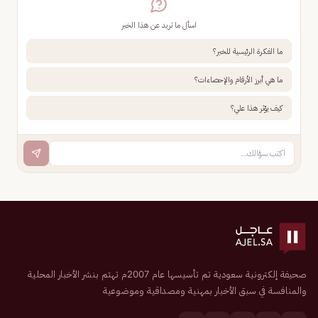
اسأل ما تريد عن هذا الخبر
ما الفكرة الرئيسية للخبر؟
ما هي أبرز الأرقام والإحصاءات؟
كيف يؤثر هذا علي؟
صحيفة إلكترونية سعودية تم تأسيسها عام 2007م تهتم بنشر الأخبار المحلية
والمنافسة في سبق الأخبار بمهنية ومصداقية وموضوعية