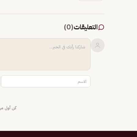
التعليقات
(
0
)
كن أول من 