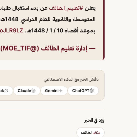
يعلن ⁧
#تعليم_الطائف
⁩ عن بدء استقبال طلبات
المت
بموعد أقصاه 10 / 1 / 1448هـ .
UoJLR9LZ
— إدارة تعليم الطائف (@MOE_TIF)
ناقش الخبر مع الذكاء الاصطناعي
ok
Claude
Gemini
ChatGPT
وَرَد في الخبر
الطائف
مكان