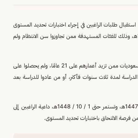
استقبال طلبات الراغبين في إجراء اختبارات تحديد المستوى
للمرحلتين المتوسطة والثانوية للعام الدراسي 1448هـ، وذلك للفئات المستهدفة ممن تجاوزوا سن الانتظام ولم
وأوضحت الإدارة أن التسجيل متاح للسعوديين والسعوديات ممن تزيد أعمارهم على 21 عامًا، ولم يحصلوا على
لدراسة لمدة ثلاث سنوات فأكثر، أو من عادوا للدراسة بعد
وبيّنت الإدارة أن فترة التسجيل بدأت في 2 / 12 / 1447هـ، وتستمر حتى 1 / 10 / 1448هـ، داعية الراغبين إلى
من فرصة الالتحاق باختبارات تحديد المستوى.