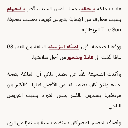
غادرت ملكة
بريطانيا
، مساء أمس السبت، قصر
باكنجهام
بسبب مخاوف من الإصابة بفيروس كورونا، بحسب صحيفة
The Sun البريطانية.
ووفقا للصحيفة، فإن
الملكة إليزابيث
، البالغة من العمر 93
عامًا نُقلت إلى
قلعة وندسور
من أجل سلامتها.
وأكدت الصحيفة نقلًا عن مصدر ملكي أن الملكة بصحة
جيدة ولكن كان يعتقد أنه من الأفضل نقلها، فالكثير من
موظفيها يشعرون بالذعر بعض الشيء بسبب الفيروس
التاجي.
وأضاف المصدر: القصر كان يستضيف سيلًا مستمرًا من الزوار