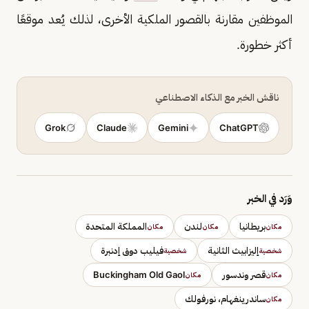
الموظفين مقارنة بالقصور الملكية الأخرى، لذلك يُعد موقعًا
أكثر خطورة.
ناقش الخبر مع الذكاء الاصطناعي
Grok
Claude
Gemini
ChatGPT
وَرَد في الخبر
بريطانيا
لندن
المملكة المتحدة
مكان
مكان
مكان
إليزابيث الثانية
فيليب دوق إدنبرة
شخصية
شخصية
قصر وندسور
Buckingham Old Gaol
مكان
مكان
ساندرينغهام، نورفولك
مكان