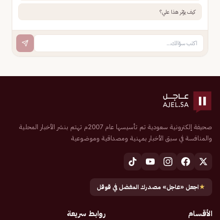
كيف يؤثر هذا علي؟
صحيفة إلكترونية سعودية تم تأسيسها عام 2007م تهتم بنشر الأخبار المحلية
والمنافسة في سبق الأخبار بمهنية ومصداقية وموضوعية
★
اجعل «عاجل» مصدرك المفضل في قوقل
الأقسام
روابط سريعة