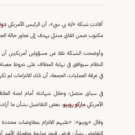
أفادت شبكة «آيه بي سي»، أن الرئيس الأمريكي
دون
مكتوب ضمن اتفاق مبدئي يهدف إلى تجاوز حالة الجم
وأوضحت الشبكة نقلا عن مسؤولين أمريكيين أن «ا
النظام سيوافق في نهاية المطاف على شروط معينة تتع
في غرفة العمليات، الجمعة، أن تلك الالتزامات لم تكن
في سياق متصل؛ وخلال شهادته أمام لجنة العلاق
الأمريكي
ماركو روبيو
، بعض التفاصيل بشأن ما أرادت 
وقال «روبيو»: «عليهم الالتزام بمفاوضات محددة ل
التفاوض بشأن فرض قيود صارمة وطويلة الأمد أو 