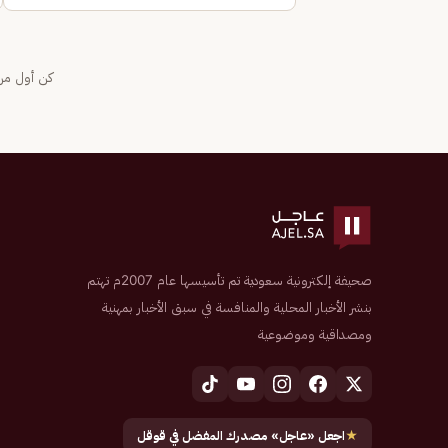
كن أول من 
صحيفة إلكترونية سعودية تم تأسيسها عام 2007م تهتم
بنشر الأخبار المحلية والمنافسة في سبق الأخبار بمهنية
ومصداقية وموضوعية
★
اجعل «عاجل» مصدرك المفضل في قوقل