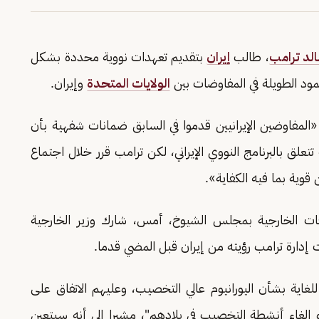
الد ترامب
، طالب
إيران
بتقديم تعهدات نووية محددة بشكل
ود الطويلة في المفاوضات بين
الولايات المتحدة
وإيران.
لمفاوضين الإيرانيين قدموا في السابق ضمانات شفهية بأن
لق بالبرنامج النووي الإيراني، لكن ترامب قرر خلال اجتماع
 قوية بما فيه الكفاية».
ات الخارجية بمجلس الشيوخ، أمس، شارك وزير الخارجية
إدارة ترامب رؤيته من إيران قبل المضي قدما.
لغاية بشأن اليورانيوم عالي التخصيب، وعليهم الاتفاق على
إلغاء أنشطة التخصيب في بلادهم"، مشيرا إلى أنه سيتعين