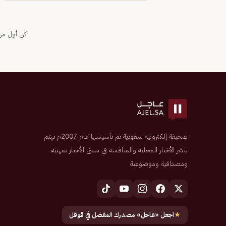
كن أول من 
صحيفة إلكترونية سعودية تم تأسيسها عام 2007م تهتم
بنشر الأخبار المحلية والمنافسة في سبق الأخبار بمهنية
ومصداقية وموضوعية
★
اجعل «عاجل» مصدرك المفضل في قوقل