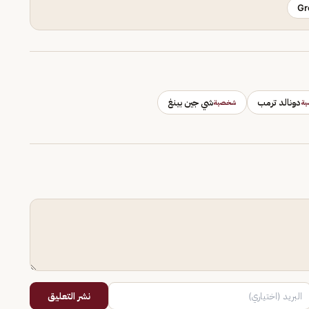
Gr
دونالد ترمب
شي جين بينغ
ة
شخصية
نشر التعليق