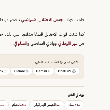
قامت قوات
جيش الاحتلال الإسرائيلي
بتفجير مربع
كما شنت قوات الاحتلال قصفا مدفعيا على بلدة حول
من
نهر الليطاني
ووادي الصلحاني و
السلوقي
.
ناقش الخبر مع الذكاء الاصطناعي
ok
Claude
Gemini
ChatGPT
وَرَد في الخبر
لبنان
الجيش الإسرائيلي
الخيام
مكان
جهة
مكان
مكان