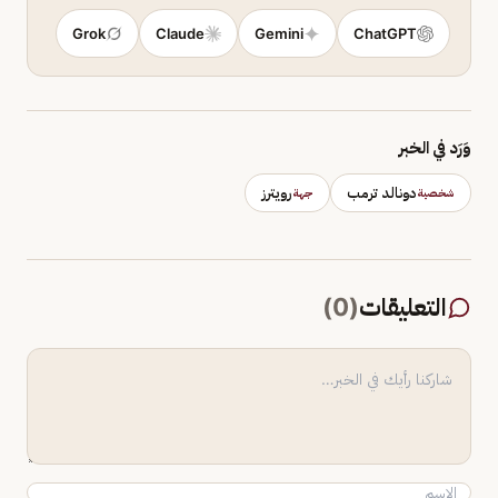
Grok
Claude
Gemini
ChatGPT
وَرَد في الخبر
دونالد ترمب
رويترز
شخصية
جهة
التعليقات
(
0
)