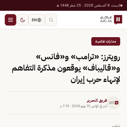
السبت، 8 أغسطس 2026 · 25 صفر 1448 هـ
EN
مدارات عالمية
رويترز: «ترامب» و«فانس»
و«قاليباف» يوقعون مذكرة التفاهم
لإنهاء حرب إيران
فريق التحرير
نُشر في
الإثنين 15 يونيو 2026
·
7:15 م
ترامب