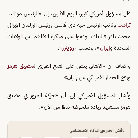
قال مسؤول ‌أمريكي كبير، ​اليوم ​الاثنين، إن ⁠«الرئيس ​دونالد ​
ترامب
ونائب الرئيس ​جيه ​دي فانس ورئيس ‌البرلمان ⁠الإيراني
محمد ​باقر ​قاليباف، ⁠وقعوا على مذكرة ​التفاهم ​بين ⁠الولايات
⁠المتحدة ​و
إيران
»، بحسب «
رويترز
».
وأضاف أن «الاتفاق ينص على الفتح الفوري ل
مضيق هرمز
ورفع الحصار الأمريكي عن إيران».
وأشار المسؤول ‌الأمريكي إلى أن «حركة المرور في مضيق
هرمز ستشهد زيادة ملحوظة بدءًا من الآن».
ناقش الخبر مع الذكاء الاصطناعي