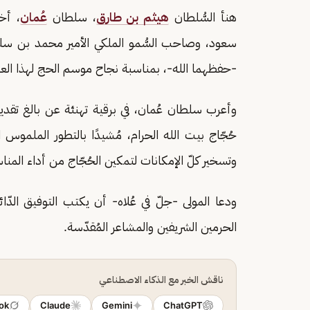
هنأ السُّلطان
هيثم بن طارق
، سلطان
عُمان
، أخ
سعود، وصاحب السُّمو الملكي الأمير محمد بن سلم
-حفظهما الله-، بمناسبة نجاح موسم الحج لهذا العام 1447ه
وأعرب سلطان عُمان، في برقية تهنئة عن بالغ تقدي
حُجّاج بيت الله الحرام، مُشيدًا بالتطور الملمو
وتسخير كلّ الإمكانات لتمكين الحُجّاج من أداء المن
ودعا المولى -جلّ في عُلاه- أن يكتب التوفيق الدّائ
الحرمين الشريفين والمشاعر المُقدّسة.
ناقش الخبر مع الذكاء الاصطناعي
ok
Claude
Gemini
ChatGPT