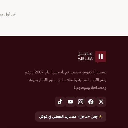
كن أول من 
صحيفة إلكترونية سعودية تم تأسيسها عام 2007م تهتم
بنشر الأخبار المحلية والمنافسة في سبق الأخبار بمهنية
ومصداقية وموضوعية
★
اجعل «عاجل» مصدرك المفضل في قوقل