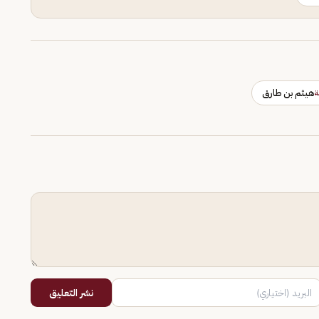
هيثم بن طارق
ة
نشر التعليق