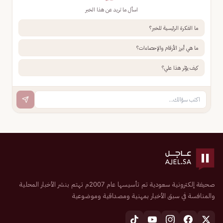
اسأل ما تريد عن هذا الخبر
ما الفكرة الرئيسية للخبر؟
ما هي أبرز الأرقام والإحصاءات؟
كيف يؤثر هذا علي؟
صحيفة إلكترونية سعودية تم تأسيسها عام 2007م تهتم بنشر الأخبار المحلية
والمنافسة في سبق الأخبار بمهنية ومصداقية وموضوعية