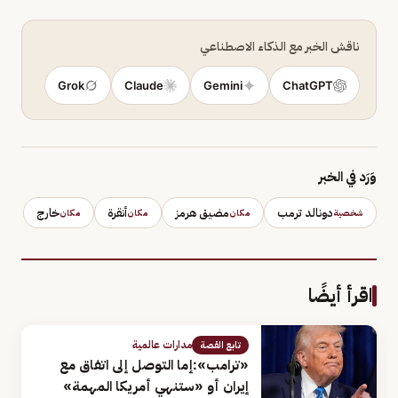
ناقش الخبر مع الذكاء الاصطناعي
Grok
Claude
Gemini
ChatGPT
وَرَد في الخبر
دونالد ترمب
مضيق هرمز
أنقرة
خارج
شخصية
مكان
مكان
مكان
اقرأ أيضًا
مدارات عالمية
تابع القصة
«ترامب»:إما التوصل إلى اتفاق مع
إيران أو «ستنهي أمريكا المهمة»