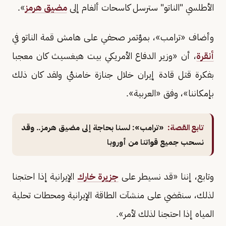
الأطلسي "الناتو" سترسل كاسحات ألغام إلى
مضيق هرمز
».
وأضاف «ترامب»، بمؤتمر صحفي على هامش قمة الناتو في
أنقرة
، أن «وزير الدفاع الأمريكي بيت هيغسيث كان معجبا
بفكرة قتل قادة إيران خلال جنازة خامنئي ولقد كان ذلك
بإمكاننا»، وفق «العربية».
تابع القصة:
«ترامب»: لسنا بحاجة إلى مضيق هرمز.. وقد
نسحب جميع قواتنا من أوروبا
وتابع، إننا «قد نسيطر على
جزيرة خارك
الإيرانية إذا احتجنا
لذلك، سنقضي على منشآت الطاقة الإيرانية ومحطات تحلية
المياه إذا احتجنا لذلك لأمر».