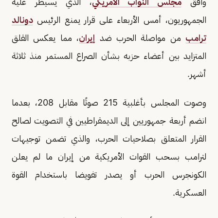
وافق
مجلس النواب الأمريكي
، الذي يسيطر عليه
الجمهوريون، أمس الأربعاء على قرار يمنع الرئيس
دونالد
ترامب
من مواصلة الحرب ضد
إيران
، مما يعكس القلق
المتزايد بين أعضاء حزبه بشأن الصراع المستمر منذ ثلاثة
أشهر.
وصوت المجلس بأغلبية 215 صوتًا مقابل 208، بعدما
انضم أربعة جمهوريين إلى الديمقراطيين في التصويت لصالح
القرار المتعلق بصلاحيات الحرب، والذي تضمن توجيهات
لترامب بسحب القوات الأمريكية من إيران ما لم يعلن
الكونجرس الحرب أو يصدر تفويضا باستخدام القوة
العسكرية.