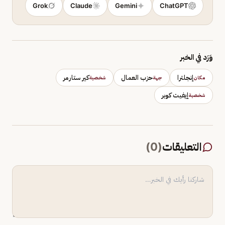
Grok
Claude
Gemini
ChatGPT
وَرَد في الخبر
إنجلترا
حزب العمال
كير ستارمر
مكان
جهة
شخصية
إيفيت كوبر
شخصية
التعليقات
(
0
)