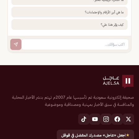
ما هي أبرز الأرقام والإحصاءات؟
كيف يؤثر هذا علي؟
صحيفة إلكترونية سعودية تم تأسيسها عام 2007م تهتم بنشر الأخبار المحلية
والمنافسة في سبق الأخبار بمهنية ومصداقية وموضوعية
★
اجعل «عاجل» مصدرك المفضل في قوقل