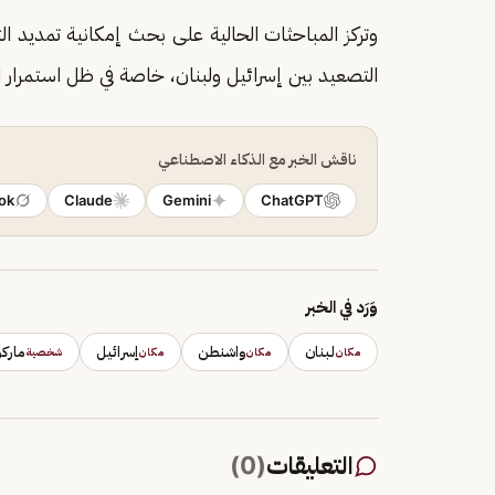
وتركز المباحثات الحالية على بحث إمكانية تمديد ا
التصعيد بين إسرائيل ولبنان، خاصة في ظل استمرار ا
ناقش الخبر مع الذكاء الاصطناعي
ok
Claude
Gemini
ChatGPT
وَرَد في الخبر
لبنان
واشنطن
إسرائيل
ماركو
مكان
مكان
مكان
شخصية
التعليقات
(
0
)