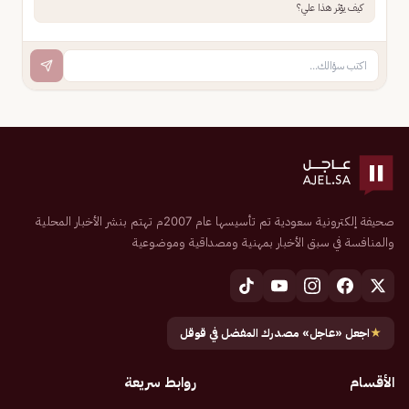
كيف يؤثر هذا علي؟
صحيفة إلكترونية سعودية تم تأسيسها عام 2007م تهتم بنشر الأخبار المحلية
والمنافسة في سبق الأخبار بمهنية ومصداقية وموضوعية
★
اجعل «عاجل» مصدرك المفضل في قوقل
الأقسام
روابط سريعة