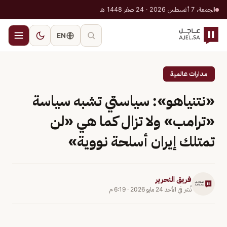
الجمعة، 7 أغسطس 2026 · 24 صفر 1448 هـ
EN
مدارات عالمية
«نتنياهو»: سياستي تشبه سياسة
«ترامب» ولا تزال كما هي «لن
تمتلك إيران أسلحة نووية»
فريق التحرير
نُشر في
الأحد 24 مايو 2026
·
6:19 م