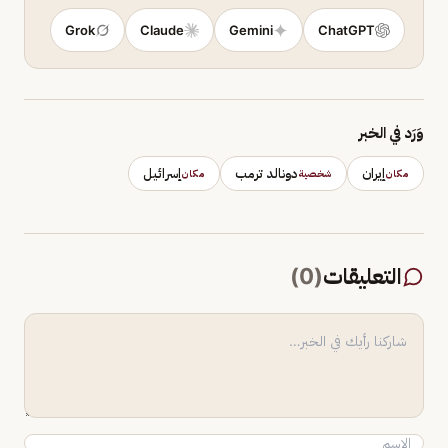
Grok
Claude
Gemini
ChatGPT
وَرَد في الخبر
إيران
دونالد ترمب
إسرائيل
مكان
شخصية
مكان
التعليقات
(
0
)