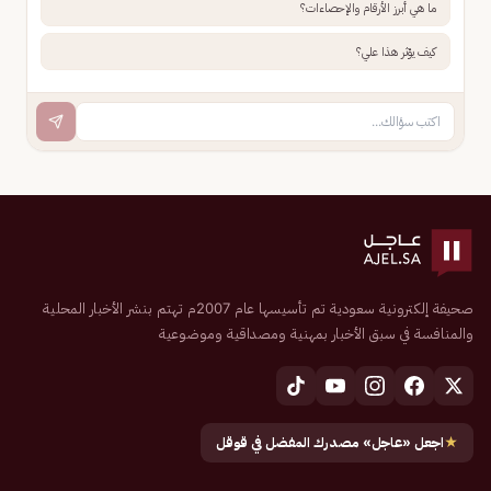
ما هي أبرز الأرقام والإحصاءات؟
كيف يؤثر هذا علي؟
صحيفة إلكترونية سعودية تم تأسيسها عام 2007م تهتم بنشر الأخبار المحلية
والمنافسة في سبق الأخبار بمهنية ومصداقية وموضوعية
★
اجعل «عاجل» مصدرك المفضل في قوقل