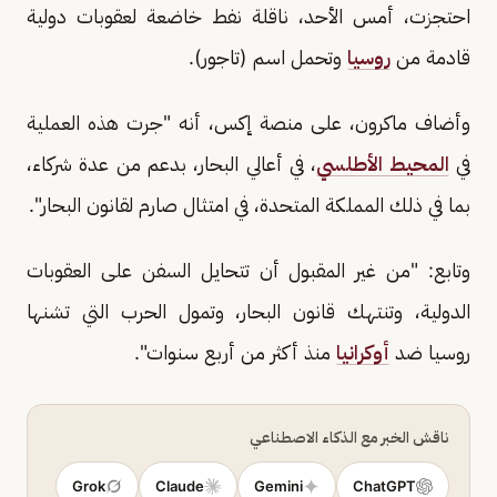
احتجزت، ​أمس الأحد، ناقلة ​نفط خاضعة لعقوبات دولية
⁠قادمة من ​
روسيا
وتحمل اسم (تاجور).
وأضاف ماكرون، على ‌منصة إكس، أنه "جرت هذه ​العملية
في
المحيط الأطلسي
، في أعالي البحار، ​بدعم من عدة ​شركاء،
بما في ذلك ‌المملكة ⁠المتحدة، في امتثال صارم لقانون البحار".
وتابع: "من غير المقبول أن ​تتحايل ​السفن ⁠على العقوبات
الدولية، وتنتهك قانون ​البحار، وتمول ​الحرب ⁠التي تشنها
روسيا ضد
أوكرانيا
منذ ⁠أكثر ​من أربع ​سنوات".
ناقش الخبر مع الذكاء الاصطناعي
Grok
Claude
Gemini
ChatGPT