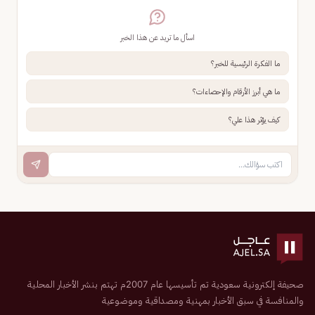
اسأل ما تريد عن هذا الخبر
ما الفكرة الرئيسية للخبر؟
ما هي أبرز الأرقام والإحصاءات؟
كيف يؤثر هذا علي؟
صحيفة إلكترونية سعودية تم تأسيسها عام 2007م تهتم بنشر الأخبار المحلية
والمنافسة في سبق الأخبار بمهنية ومصداقية وموضوعية