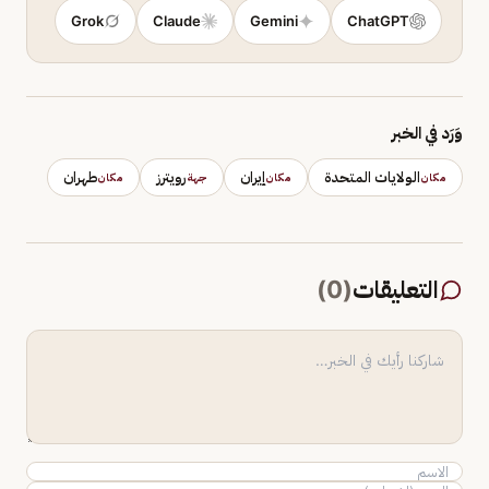
Grok
Claude
Gemini
ChatGPT
وَرَد في الخبر
الولايات المتحدة
إيران
رويترز
طهران
مكان
مكان
جهة
مكان
التعليقات
(
0
)