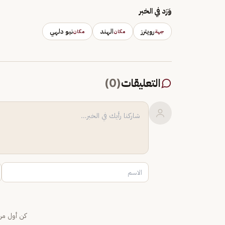
وَرَد في الخبر
رويترز
الهند
نيو دلهي
جهة
مكان
مكان
التعليقات
(
0
)
كن أول من 