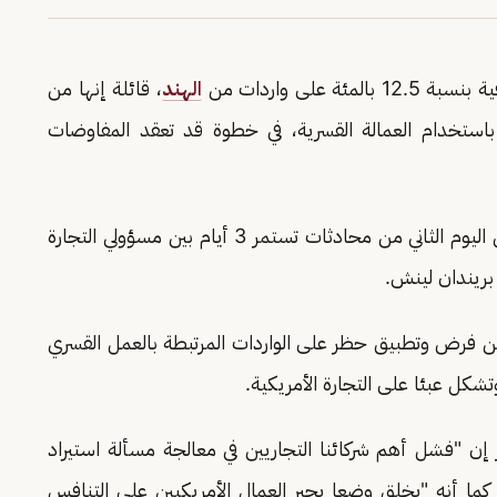
على واردات من
الهند
، قائلة ​إنها من
وعة باستخدام العمالة القسرية، في خطوة قد تعقد المفاوضات
وجاء الاقتراح من مكتب الممثل التجاري ​الأمريكي في اليوم الثاني من محادثات تستمر 3 ​أيام بين مسؤولي التجارة
بريندان لينش.
ن فرض ​وتطبيق حظر على الواردات المرتبطة بالعمل القسري
شكل عبئا على التجارة الأمريكية.
إن "فشل أهم شركائنا التجاريين في ​معالجة مسألة استيراد
 كما أنه "يخلق وضعا ⁠يجبر العمال الأمريكيين على التنافس