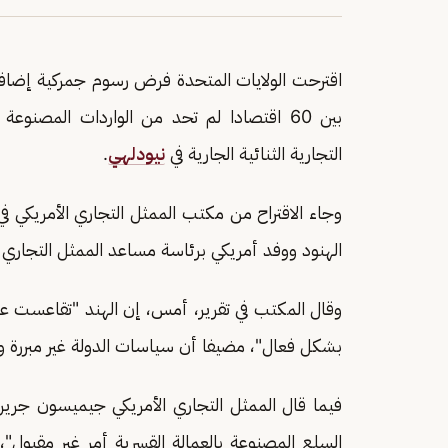
اقترحت الولايات المتحدة فرض رسوم جمركية إضافية بنسبة 12.5 بالمئة 
بين 60 اقتصادا لم تحد من ‌الواردات المصن
التجارية الثنائية الجارية في
نيودلهي
.
الهنود ووفد أمريكي برئاسة ⁠مساعد الممثل التجاري 
وقال المكتب في تقرير، أمس، إن الهند "تقاعست ع
بشكل فعال"، مضيفا أن سياسات الدولة غير مبررة وت
فيما قال الممثل التجاري ​الأمريكي جيميسون جرير 
السلع المصنوعة بالعمالة القسرية أمر غير مقبول"،