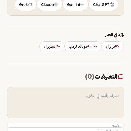
Grok
Claude
Gemini
ChatGPT
وَرَد في الخبر
إيران
دونالد ترمب
طهران
مكان
شخصية
مكان
التعليقات
(
0
)