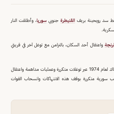
محيط سد رويحينة بريف
القنيطرة
جنوبي
سوريا
، وأطلقت النار
سكرية.
نجة
واعتقال أحد السكان، بالتزامن مع توغل آخر في قريتي
خرق اتفاق فض الاشتباك لعام 1974 عبر توغلات متكررة وعمليات مداهمة واعتقال
 سورية متكررة بوقف هذه الانتهاكات وانسحاب القوات