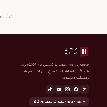
كن أول من 
صحيفة إلكترونية سعودية تم تأسيسها عام 2007م تهتم
بنشر الأخبار المحلية والمنافسة في سبق الأخبار بمهنية
ومصداقية وموضوعية
★
اجعل «عاجل» مصدرك المفضل في قوقل