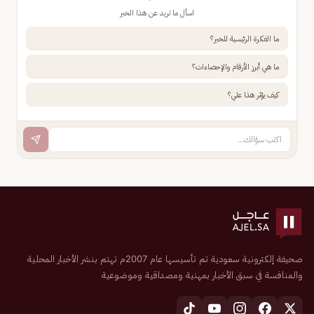
اسأل ما تريد عن هذا الخبر
ما الفكرة الرئيسية للخبر؟
ما هي أبرز الأرقام والإحصاءات؟
كيف يؤثر هذا علي؟
صحيفة إلكترونية سعودية تم تأسيسها عام 2007م تهتم بنشر الأخبار المحلية
والمنافسة في سبق الأخبار بمهنية ومصداقية وموضوعية