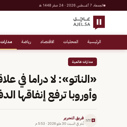
الجمعة، 7 أغسطس 2026 · 24 صفر 1448 هـ
الرئيسية
المحليات
الاقتصاد
رياضة
مدارات 
مدارات عالمية
«الناتو»: لا دراما في ع
وأوروبا ترفع إنفاقها الد
فريق التحرير
نُشر في
السبت 30 مايو 2026
·
5:53 م