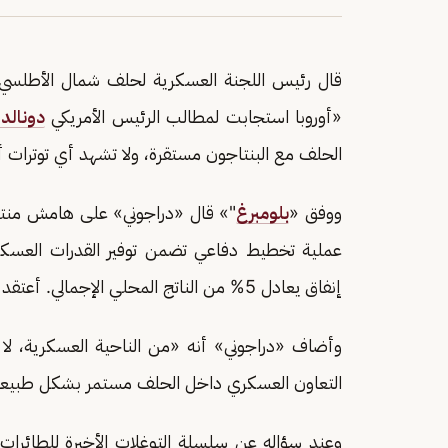
قال رئيس اللجنة العسكرية لحلف شمال الأطلسي «الن
«أوروبا استجابت لمطالب الرئيس الأمريكي
دونالد
الحلف مع البنتاجون مستقرة، ولا تشهد أي توترات أو
ووفق «
بلومبرغ
"» قال «دراجوني» على هامش منتدى
عملية تخطيط دفاعي تضمن توفير القدرات العسكر
إنفاق يعادل 5% من الناتج المحلي الإجمالي. أعتقد أننا في وضع جيد».
وأضاف «دراجوني» أنه «من الناحية العسكرية، لا تو
التعاون العسكري داخل الحلف مستمر بشكل طبيع
وعند سؤاله عن سلسلة التوغلات الأخيرة للطائرات 