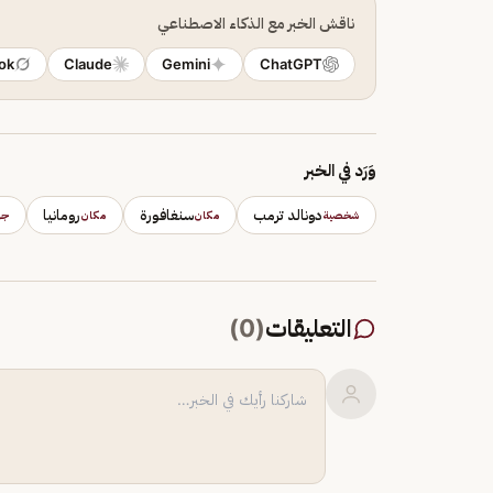
ناقش الخبر مع الذكاء الاصطناعي
ok
Claude
Gemini
ChatGPT
وَرَد في الخبر
دونالد ترمب
سنغافورة
رومانيا
شخصية
مكان
مكان
جه
التعليقات
(
0
)