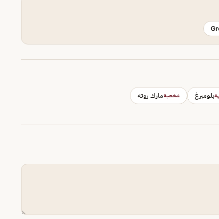
Gr
بلومبرغ
مارك روته
ة
شخصية