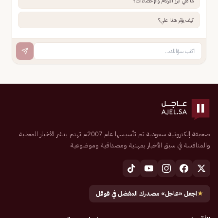
ما هي أبرز الأرقام والإحصاءات؟
كيف يؤثر هذا علي؟
صحيفة إلكترونية سعودية تم تأسيسها عام 2007م تهتم بنشر الأخبار المحلية
والمنافسة في سبق الأخبار بمهنية ومصداقية وموضوعية
★
اجعل «عاجل» مصدرك المفضل في قوقل